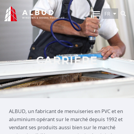
DE
Aller
Menu
Re
au
FR
NL
contenu
CARRIÈRE
ALBUD, un fabricant de menuiseries en PVC et en
aluminium opérant sur le marché depuis 1992 et
vendant ses produits aussi bien sur le marché